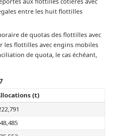
portés aux flottilles côtières avec
ales entre les huit flottilles
poraire de quotas des flottilles avec
 les flottilles avec engins mobiles
nciliation de quota, le cas échéant,
7
llocations (t)
222,791
48,485