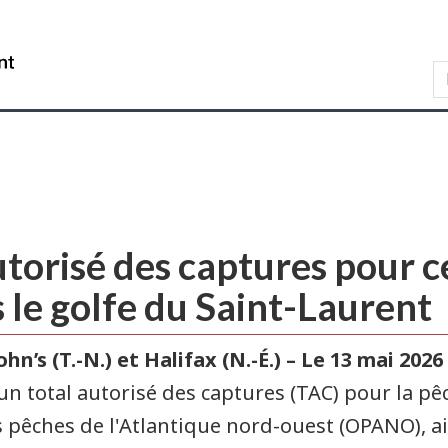
Skip
Skip
Passer
to
to
à
WxT
main
"About
la
content
this
version
Search
site"
HTML
form..
simplifiée
torisé des captures pour c
 le golfe du Saint-Laurent
John’s
(T.-N.) et Halifax (N.-É.) – Le 13 mai 2026
 total autorisé des captures (TAC) pour la pêc
s pêches de l'Atlantique nord-ouest (OPANO), ai