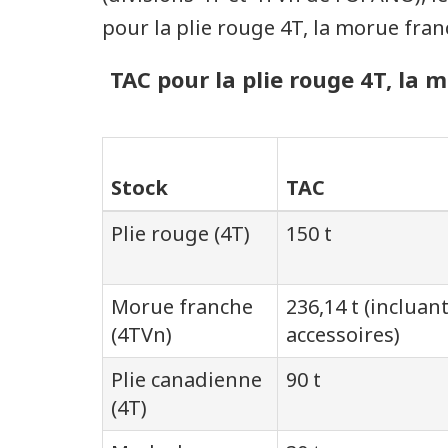
pour la plie rouge 4T, la morue fran
TAC pour la plie rouge 4T, la 
Stock
TAC
Plie rouge (4T)
150 t
Morue franche
236,14 t (incluant
(4TVn)
accessoires)
Plie canadienne
90 t
(4T)