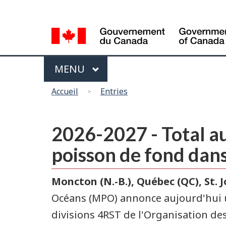
Sélection
de
la
langue
Menu
MAIN
MENU
Vous
Accueil
Entries
êtes
ici
2026-2027 - Total au
poisson de fond dans
Moncton
(N.-B.), Québec (QC),
St. 
Océans (MPO) annonce aujourd'hui un
divisions 4RST de l'Organisation de